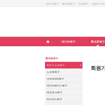
데이터복구
휴대폰복구
긴급복구
포렌식서비
데이터복구
휴대폰복구
HOME
휴대폰복구
하드디스크복구
회원
노트북복구
서버/RAID복구
데이터베이스복구
매킨토시복구
바이러스복구