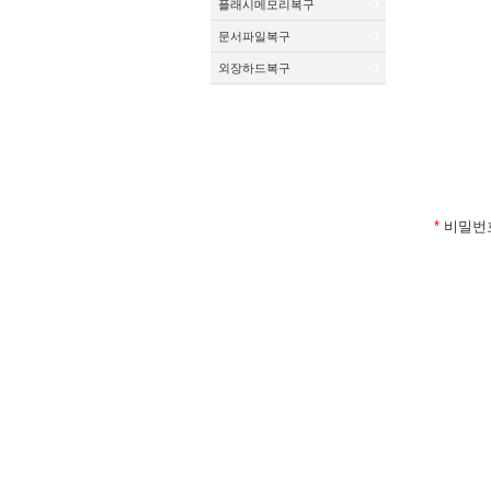
플래시메모리복구
문서파일복구
외장하드복구
*
비밀번호